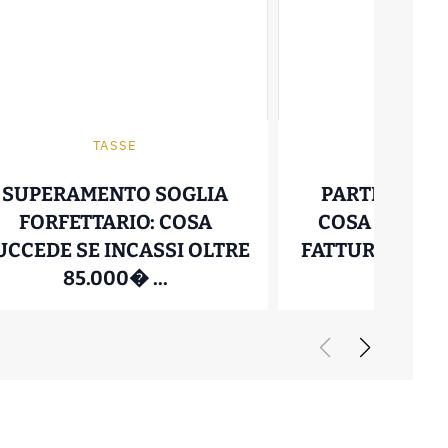
TASSE
TASS
SUPERAMENTO SOGLIA
PARTITA IVA 
FORFETTARIO: COSA
COSA SUCCED
UCCEDE SE INCASSI OLTRE
FATTURI NULL
IGITALI: REQUISITI DI REDDITO, ASSICURAZ
SUPERAMENTO SOGLIA FORFE
85.000� ...
CONVI 
31 Marzo 2026
03 Luglio