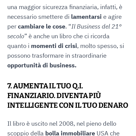
una maggior sicurezza finanziaria, infatti, è
necessario smettere di
lamentarsi
e agire
per
cambiare le cose
. “
Il
Business del 21°
secolo
” è anche un libro che ci ricorda
quanto i
momenti
di
crisi
, molto spesso, si
possono trasformare in straordinarie
opportunità di business.
7. AUMENTA IL TUO Q.I.
FINANZIARIO. DIVENTA PIÙ
INTELLIGENTE CON IL TUO DENARO
Il libro è uscito nel 2008, nel pieno dello
scoppio della
bolla immobiliare
USA che