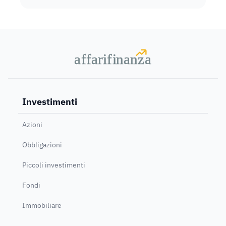
a
a
f
f
farif
farif
i
i
nanz
nanz
a
a
Investimenti
Azioni
Obbligazioni
Piccoli investimenti
Fondi
Immobiliare