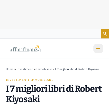
Vai al contenuto
a
a
f
f
farif
farif
i
i
nanz
nanz
a
a
Home
»
Investimenti
»
Immobiliare
»
I 7 migliori libri di Robert Kiyosaki
INVESTIMENTI IMMOBILIARI
I 7 migliori libri di Robert
Kiyosaki