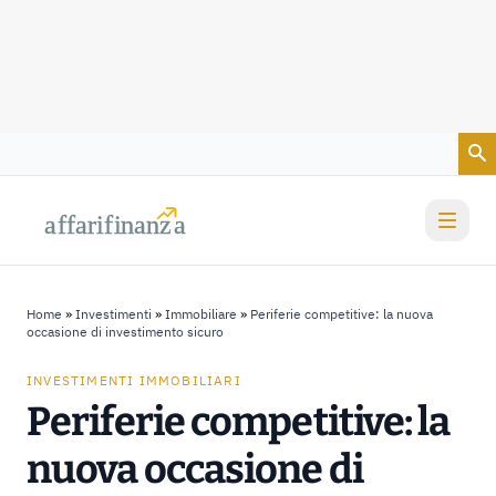
Vai al contenuto
a
a
f
f
farif
farif
i
i
nanz
nanz
a
a
Home
»
Investimenti
»
Immobiliare
»
Periferie competitive: la nuova
occasione di investimento sicuro
INVESTIMENTI IMMOBILIARI
Periferie competitive: la
nuova occasione di