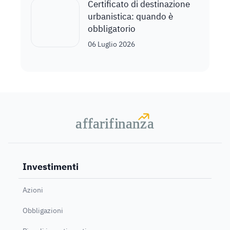
Certificato di destinazione
urbanistica: quando è
obbligatorio
06 Luglio 2026
a
a
f
f
farif
farif
i
i
nanz
nanz
a
a
Investimenti
Azioni
Obbligazioni