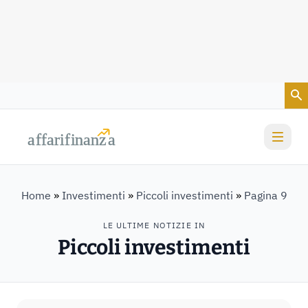
Vai al contenuto
a
a
f
f
farif
farif
i
i
nanz
nanz
a
a
Home
»
Investimenti
»
Piccoli investimenti
»
Pagina 9
LE ULTIME NOTIZIE IN
Piccoli investimenti