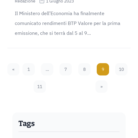
Redazione
1 Giugno 2023
Il Ministero dell’Economia ha finalmente
comunicato rendimenti BTP Valore per la prima
emissione, che si terrà dal 5 al 9...
«
1
…
7
8
9
10
Previous Page
11
»
Next Page
Tags