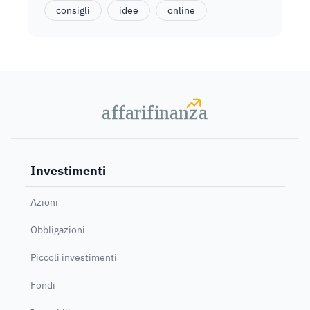
consigli
idee
online
a
a
f
f
farif
farif
i
i
nanz
nanz
a
a
Investimenti
Azioni
Obbligazioni
Piccoli investimenti
Fondi