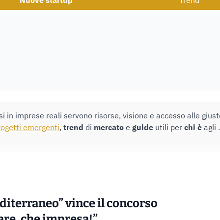
Nuove startup
Trend
i in imprese reali servono risorse, visione e accesso alle gius
rogetti emergenti
,
trend
di
mercato
e
guide
utili per
chi
è
agli .
editerraneo” vince il concorso
are, che impresa!”