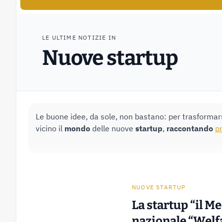
LE ULTIME NOTIZIE IN
Nuove startup
Le buone idee, da sole, non bastano: per trasformars
vicino il
mondo
delle nuove
startup
,
raccontando
p
NUOVE STARTUP
La startup “il M
nazionale “Welf